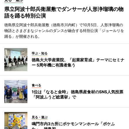
県立阿波十郎兵衛屋敷でダンサーが人形浄瑠璃の物
語を踊る特別公演
徳島県立阿波十郎兵衛屋敷（徳島市川内町）で10月5日、人形浄瑠璃の
物語とさまざまなジャンルのダンスが融合する特別公演「ジョールリを
踊る」が開催される。
学ぶ・知る
徳島大大学産業院、「起業家育成」テーマにセミナ
ー 5周年機に有識者集う
食べる
1位は「なると金時」 徳島県産食材のSNS人気投票
「阿波ふうど総選挙」で
見る・遊ぶ
鳴門市内3カ所にポケモンマンホール「ポケふ
た」 徳島初