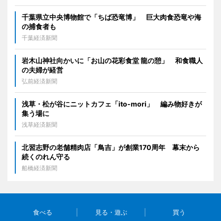
千葉県立中央博物館で「ちば恐竜博」 巨大肉食恐竜や海
の捕食者も
千葉経済新聞
岩木山神社向かいに「お山の花彩食堂 龍の憩」 和食職人
の夫婦が経営
弘前経済新聞
浅草・松が谷にニットカフェ「ito-mori」 編み物好きが
集う場に
浅草経済新聞
北習志野の老舗精肉店「鳥吉」が創業170周年 幕末から
続くのれん守る
船橋経済新聞
食べる
見る・遊ぶ
買う