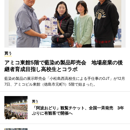
買う
アミコ東館5階で藍染め製品即売会 地場産業の後
継者育成目指し高校生とコラボ
藍染め製品の展示即売会「小松島西高校生による手仕事のOJT」が12月
7日、アミコビル東館（徳島市元町1）5階で始まった。
買う
「阿波おどり」観覧チケット、全国一斉発売 3年
ぶりに有観客で開催へ