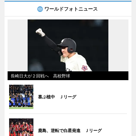
ワールドフォトニュース
長崎日大が２回戦へ 高校野球
喜ぶ植中 Ｊリーグ
鹿島、逆転で白星発進 Ｊリーグ