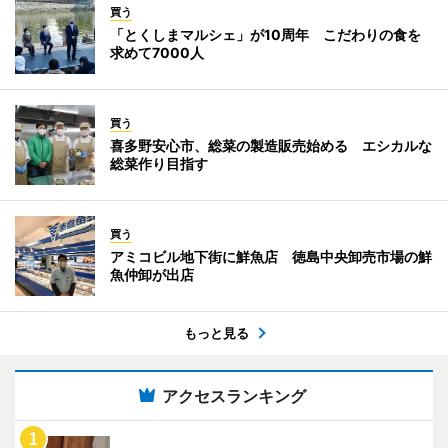
買う
「とくしまマルシェ」が10周年 こだわりの食を
求めて7000人
買う
喜多野安心市、総菜の製造販売始める エシカルな
総菜作り目指す
買う
アミコビル地下街に鮮魚店 徳島中央卸売市場の鮮
魚仲卸が出店
もっと見る
アクセスランキング