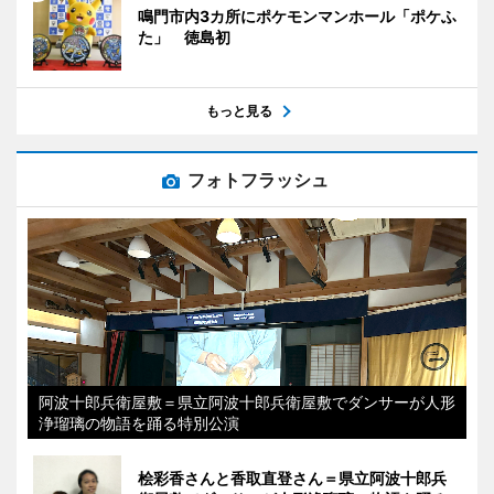
鳴門市内3カ所にポケモンマンホール「ポケふ
た」 徳島初
もっと見る
フォトフラッシュ
阿波十郎兵衛屋敷＝県立阿波十郎兵衛屋敷でダンサーが人形
浄瑠璃の物語を踊る特別公演
桧彩香さんと香取直登さん＝県立阿波十郎兵