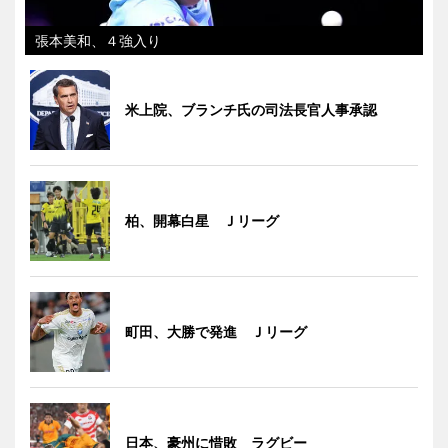
張本美和、４強入り
米上院、ブランチ氏の司法長官人事承認
柏、開幕白星 Ｊリーグ
町田、大勝で発進 Ｊリーグ
日本、豪州に惜敗 ラグビー