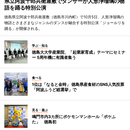
県立阿波十郎兵衛屋敷でダンサーが人形浄瑠璃の物
語を踊る特別公演
徳島県立阿波十郎兵衛屋敷（徳島市川内町）で10月5日、人形浄瑠璃の
物語とさまざまなジャンルのダンスが融合する特別公演「ジョールリを
踊る」が開催される。
学ぶ・知る
徳島大大学産業院、「起業家育成」テーマにセミナ
ー 5周年機に有識者集う
食べる
1位は「なると金時」 徳島県産食材のSNS人気投票
「阿波ふうど総選挙」で
見る・遊ぶ
鳴門市内3カ所にポケモンマンホール「ポケふ
た」 徳島初