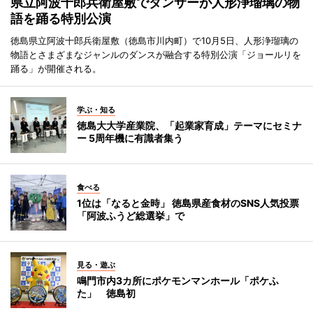
県立阿波十郎兵衛屋敷でダンサーが人形浄瑠璃の物
語を踊る特別公演
徳島県立阿波十郎兵衛屋敷（徳島市川内町）で10月5日、人形浄瑠璃の
物語とさまざまなジャンルのダンスが融合する特別公演「ジョールリを
踊る」が開催される。
学ぶ・知る
徳島大大学産業院、「起業家育成」テーマにセミナ
ー 5周年機に有識者集う
食べる
1位は「なると金時」 徳島県産食材のSNS人気投票
「阿波ふうど総選挙」で
見る・遊ぶ
鳴門市内3カ所にポケモンマンホール「ポケふ
た」 徳島初