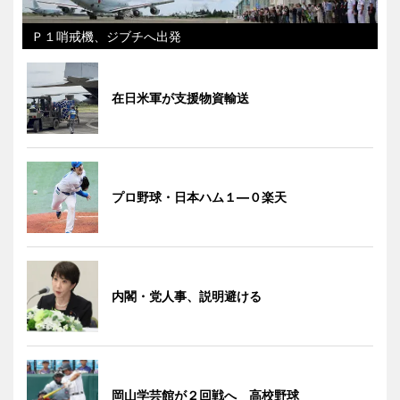
Ｐ１哨戒機、ジブチへ出発
在日米軍が支援物資輸送
プロ野球・日本ハム１―０楽天
内閣・党人事、説明避ける
岡山学芸館が２回戦へ 高校野球