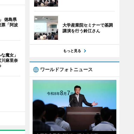
」 徳島県
投票「阿波
大学産業院セミナーで基調
講演を行う鈴江さん
もっと見る
ルな魔女」
宮川麻里奈
つ
ワールドフォトニュース