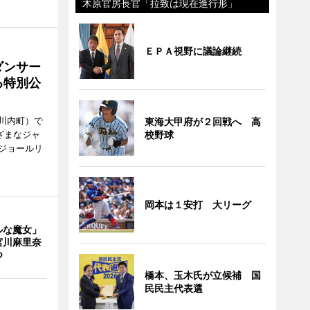
木原官房長官「拉致は現在進行形」
ＥＰＡ視野に議論継続
ダンサー
る特別公
川内町）で
東海大甲府が２回戦へ 高
ざまなジャ
校野球
ジョールリ
岡本は１安打 大リーグ
ルな魔女」
宮川麻里奈
つ
橋本、玉木氏が立候補 国
民民主代表選