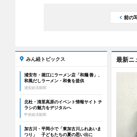
前の
みん経トピックス
最新ニ
浦安市・堀江にラーメン店「和麺 善」、
和風だしラーメン・和食を提供
浦安経済新聞
北杜・清里高原のイベント情報サイト チ
ラシの魅力をデジタルへ
甲府経済新聞
加古川・平岡小で「東加古川ふれあいま
つり」 子どもたちの夏の思い出に