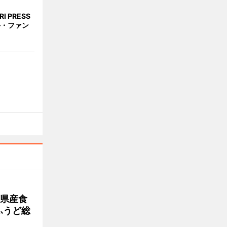
 PRESS
手・ファン
島県産食
ふうど総