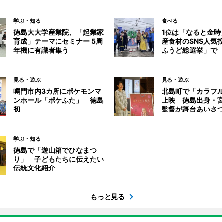
学ぶ・知る
食べる
徳島大大学産業院、「起業家
1位は「なると金時
育成」テーマにセミナー 5周
産食材のSNS人気
年機に有識者集う
ふうど総選挙」で
見る・遊ぶ
見る・遊ぶ
鳴門市内3カ所にポケモンマ
北島町で「カラフ
ンホール「ポケふた」 徳島
上映 徳島出身・
初
監督が舞台あいさ
学ぶ・知る
徳島で「遊山箱でひなまつ
り」 子どもたちに伝えたい
伝統文化紹介
もっと見る