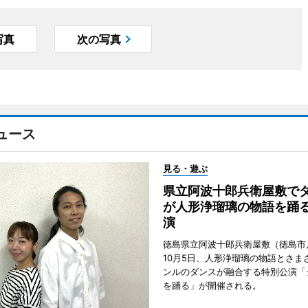
写真
次の写真
ュース
見る・遊ぶ
県立阿波十郎兵衛屋敷で
が人形浄瑠璃の物語を踊
演
徳島県立阿波十郎兵衛屋敷（徳島市
10月5日、人形浄瑠璃の物語とさま
ンルのダンスが融合する特別公演「
を踊る」が開催される。