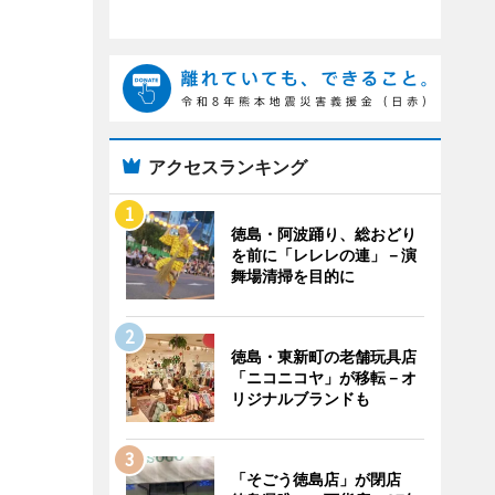
アクセスランキング
徳島・阿波踊り、総おどり
を前に「レレレの連」－演
舞場清掃を目的に
徳島・東新町の老舗玩具店
「ニコニコヤ」が移転－オ
リジナルブランドも
「そごう徳島店」が閉店