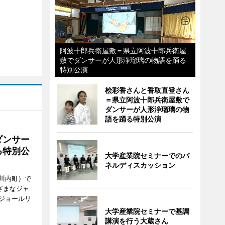
阿波十郎兵衛屋敷＝県立阿波十郎兵衛屋
敷でダンサーが人形浄瑠璃の物語を踊る
特別公演
桧彩香さんと香取直登さん
＝県立阿波十郎兵衛屋敷で
ダンサーが人形浄瑠璃の物
語を踊る特別公演
ダンサー
る特別公
大学産業院セミナーでのパ
ネルディスカッション
川内町）で
ざまなジャ
ジョールリ
大学産業院セミナーで基調
講演を行う大蔵さん