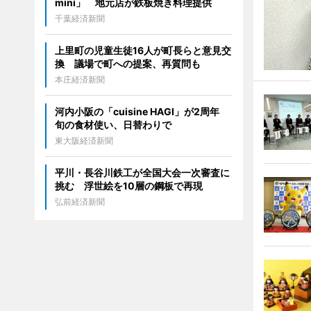
mini」 地元店が鉄板焼き料理提供
千葉経済新聞
上里町の児童生徒16人が町長らと意見交
換 議場で町への提案、再質問も
本庄経済新聞
河内小阪の「cuisine HAGI」が2周年
旬の食材使い、日替わりで
東大阪経済新聞
平川・長谷川鉄工が全国大会一次審査に
挑む 浮世絵を10層の鋼板で再現
弘前経済新聞