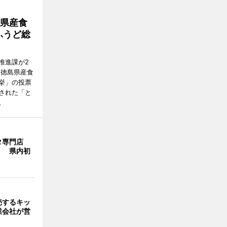
島県産食
ふうど総
推進課が2
た徳島県産食
挙」の投票
された「と
。
タ専門店
」 県内初
売するキッ
業会社が営