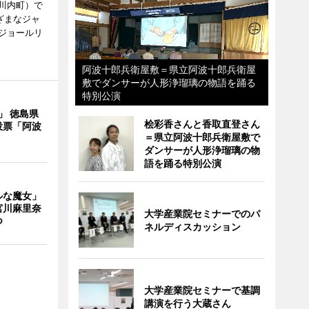
川内町）で
ざまなジャ
ジョールリ
阿波十郎兵衛屋敷＝県立阿波十郎兵衛屋
敷でダンサーが人形浄瑠璃の物語を踊る
特別公演
」 徳島県
桧彩香さんと香取直登さん
投票「阿波
＝県立阿波十郎兵衛屋敷で
ダンサーが人形浄瑠璃の物
語を踊る特別公演
ルな魔女」
宮川麻里奈
大学産業院セミナーでのパ
つ
ネルディスカッション
大学産業院セミナーで基調
講演を行う大蔵さん