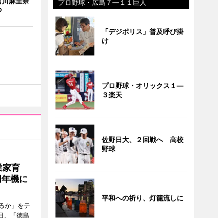
宮川麻里奈
プロ野球・広島７―１１巨人
つ
「デジポリス」普及呼び掛
け
プロ野球・オリックス１―
３楽天
佐野日大、２回戦へ 高校
野球
業家育
周年機に
平和への祈り、灯籠流しに
るか」をテ
日、「徳島