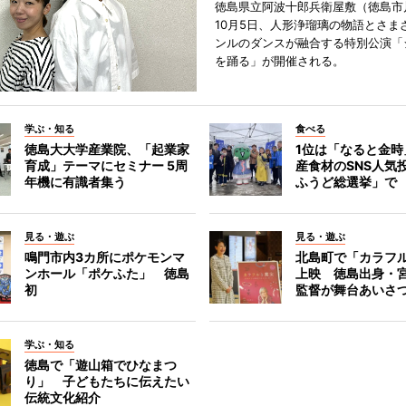
徳島県立阿波十郎兵衛屋敷（徳島市
10月5日、人形浄瑠璃の物語とさま
ンルのダンスが融合する特別公演「
を踊る」が開催される。
学ぶ・知る
食べる
徳島大大学産業院、「起業家
1位は「なると金時
育成」テーマにセミナー 5周
産食材のSNS人気
年機に有識者集う
ふうど総選挙」で
見る・遊ぶ
見る・遊ぶ
鳴門市内3カ所にポケモンマ
北島町で「カラフ
ンホール「ポケふた」 徳島
上映 徳島出身・
初
監督が舞台あいさ
学ぶ・知る
徳島で「遊山箱でひなまつ
り」 子どもたちに伝えたい
伝統文化紹介