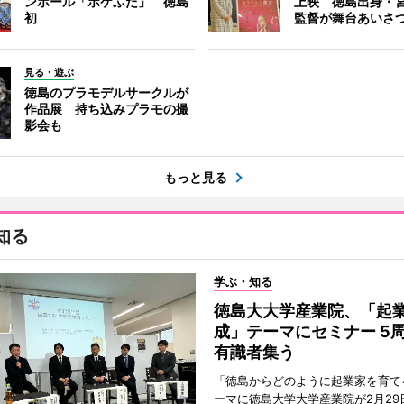
ンホール「ポケふた」 徳島
上映 徳島出身・
初
監督が舞台あいさ
見る・遊ぶ
徳島のプラモデルサークルが
作品展 持ち込みプラモの撮
影会も
もっと見る
知る
学ぶ・知る
徳島大大学産業院、「起
成」テーマにセミナー 5
有識者集う
「徳島からどのように起業家を育て
ーマに徳島大学大学産業院が2月29