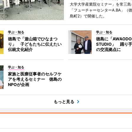
大学大学産業院セミナー」を常三島
「フューチャーセンターA.BA」（
島町2）で開催した。
学ぶ・知る
学ぶ・知る
徳島で「遊山箱でひなまつ
徳島に「AWAODORI
り」 子どもたちに伝えたい
STUDIO」 踊り
伝統文化紹介
の交流拠点に
学ぶ・知る
家族と医療従事者のセルフケ
アを考えるセミナー 徳島の
NPOが企画
もっと見る