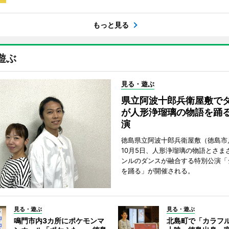
もっと見る
遊ぶ
見る・遊ぶ
県立阿波十郎兵衛屋敷で
が人形浄瑠璃の物語を踊
演
徳島県立阿波十郎兵衛屋敷（徳島市
10月5日、人形浄瑠璃の物語とさま
ンルのダンスが融合する特別公演「
を踊る」が開催される。
見る・遊ぶ
見る・遊ぶ
鳴門市内3カ所にポケモンマ
北島町で「カラフ