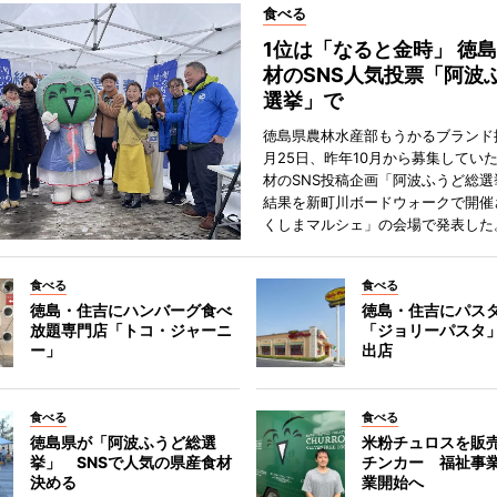
食べる
1位は「なると金時」 徳
材のSNS人気投票「阿波
選挙」で
徳島県農林水産部もうかるブランド
月25日、昨年10月から募集してい
材のSNS投稿企画「阿波ふうど総選
結果を新町川ボードウォークで開催
くしまマルシェ」の会場で発表した
食べる
食べる
徳島・住吉にハンバーグ食べ
徳島・住吉にパス
放題専門店「トコ・ジャーニ
「ジョリーパスタ
ー」
出店
食べる
食べる
徳島県が「阿波ふうど総選
米粉チュロスを販
挙」 SNSで人気の県産食材
チンカー 福祉事
決める
業開始へ