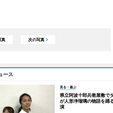
写真
次の写真
ュース
見る・遊ぶ
県立阿波十郎兵衛屋敷で
が人形浄瑠璃の物語を踊
演